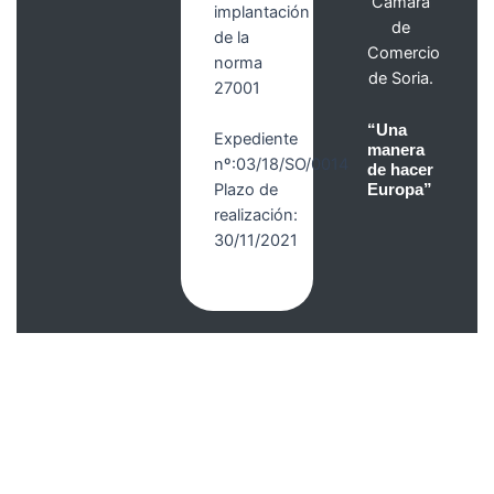
Cámara
implantación
de
de la
Comercio
norma
de Soria.
27001
“Una
Expediente
manera
nº:03/18/SO/0014
de hacer
Plazo de
Europa”
realización:
30/11/2021