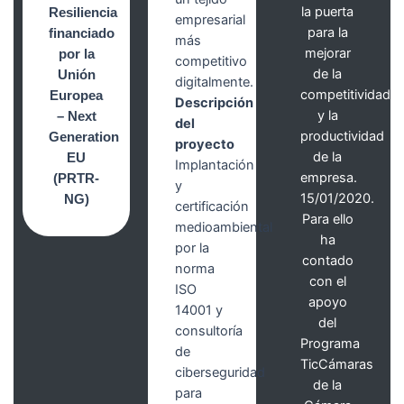
la puerta
Resiliencia
empresarial
para la
financiado
más
mejorar
por la
competitivo
de la
Unión
digitalmente.
competitividad
Europea
Descripción
y la
– Next
del
productividad
Generation
proyecto
de la
EU
Implantación
empresa.
(PRTR-
y
15/01/2020.
NG)
certificación
Para ello
medioambiental
ha
por la
contado
norma
con el
ISO
apoyo
14001 y
del
consultoría
Programa
de
TicCámaras
ciberseguridad
de la
para