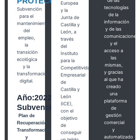
PROTECOM
de las
Europea
tecnologías
Subvención
y la
de la
para el
Junta de
información
mantenimiento
Castilla y
y de las
del
León, a
comunicaciones
empleo,
través
y el
la
del
acceso a
transición
Instituto
las
ecológica
para la
mismas,
y la
Competitividad
y gracias
transformación
Empresarial
al que ha
digital.
de
creado
Castilla y
una
Año:2022
León
plataforma
(ICE),
Subvención:5.000€
de
con el
gestión
Plan de
objetivo
comercial
Recuperación,
de
y
Transformación
conseguir
automatizado
y
un tejido