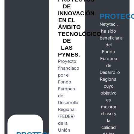
DE
INNOVACIÓN
PROTEC
EN EL
Netytec ,
ÁMBITO
ha sido
TECNOLÓGICO
beneficiaria
DE
del
LAS
Fondo
PYMES.
Europeo
Proyecto
de
financiado
Desarrollo
por el
Regional
Fondo
cuyo
Europeo
objetivo
de
es
Desarrollo
mejorar
Regional
el uso y
(FEDER)
la
de la
calidad
Unión