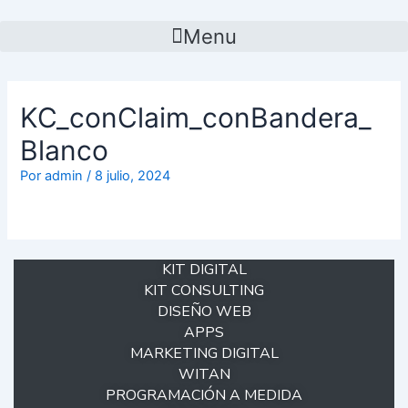
Menu
KC_conClaim_conBandera_
Blanco
Por
admin
/
8 julio, 2024
KIT DIGITAL
KIT CONSULTING
DISEÑO WEB
APPS
MARKETING DIGITAL
WITAN
PROGRAMACIÓN A MEDIDA