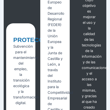
cuyo
Europeo
objetivo
de
es
Desarrollo
mejorar
Regional
el uso y
(FEDER)
la
de la
calidad
Unión
PROTECOM
de las
Europea
tecnologías
Subvención
y la
de la
para el
Junta de
información
mantenimiento
Castilla y
y de las
del
León, a
comunicaciones
empleo,
través
y el
la
del
acceso a
transición
Instituto
las
ecológica
para la
mismas,
y la
Competitividad
y gracias
transformación
Empresarial
al que ha
digital.
de
creado
Castilla y