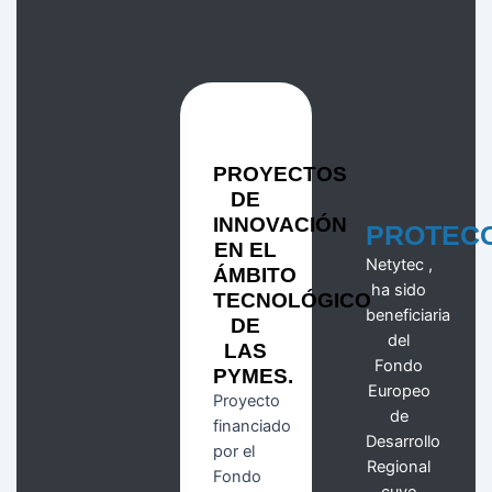
PROYECTOS
DE
INNOVACIÓN
PROTEC
EN EL
Netytec ,
ÁMBITO
ha sido
TECNOLÓGICO
beneficiaria
DE
del
LAS
Fondo
PYMES.
Europeo
Proyecto
de
financiado
Desarrollo
por el
Regional
Fondo