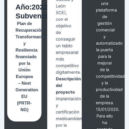
una
Año:2022
León
plataforma
(ICE),
Subvención:5.000€
de
con el
gestión
Plan de
objetivo
comercial
Recuperación,
de
y
Transformación
conseguir
automatizado
y
un tejido
la puerta
Resiliencia
empresarial
para la
financiado
más
mejorar
por la
competitivo
de la
Unión
digitalmente.
competitividad
Europea
Descripción
y la
– Next
del
productividad
Generation
proyecto
de la
EU
Implantación
empresa.
(PRTR-
y
15/01/2020.
NG)
certificación
Para ello
medioambiental
ha
por la