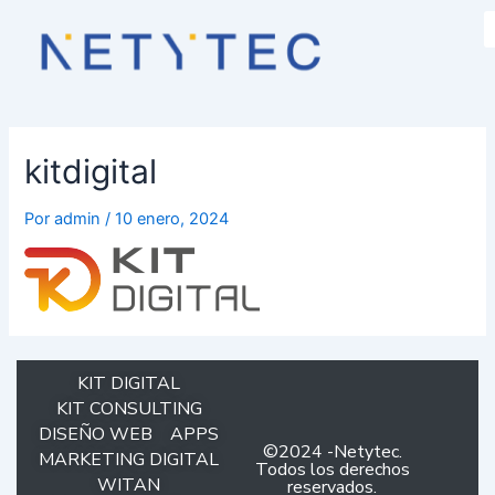
kitdigital
Por
admin
/
10 enero, 2024
KIT DIGITAL
KIT CONSULTING
DISEÑO WEB
APPS
©2024 -Netytec.
MARKETING DIGITAL
Todos los derechos
WITAN
reservados.