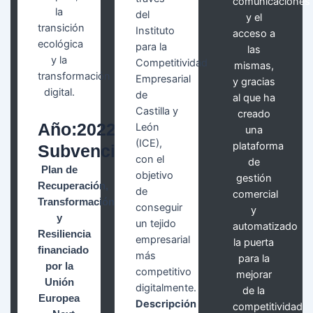
comunicaciones
la
del
y el
transición
Instituto
acceso a
ecológica
para la
las
y la
Competitividad
mismas,
transformación
Empresarial
y gracias
digital.
de
al que ha
Castilla y
creado
Año:2022
León
una
(ICE),
plataforma
Subvención:5.000€
con el
de
Plan de
objetivo
gestión
Recuperación,
de
comercial
Transformación
conseguir
y
y
un tejido
automatizado
Resiliencia
empresarial
la puerta
financiado
más
para la
por la
competitivo
mejorar
Unión
digitalmente.
de la
Europea
Descripción
competitividad