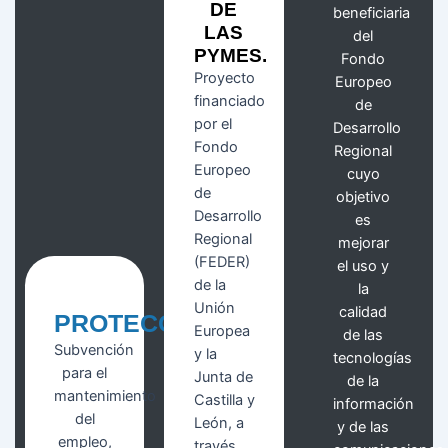
DE
beneficiaria
LAS
del
PYMES.
Fondo
Proyecto
Europeo
financiado
de
por el
Desarrollo
Fondo
Regional
Europeo
cuyo
de
objetivo
Desarrollo
es
Regional
mejorar
(FEDER)
el uso y
de la
la
Unión
calidad
PROTECOM
Europea
de las
Subvención
y la
tecnologías
para el
Junta de
de la
mantenimiento
Castilla y
información
del
León, a
y de las
empleo,
través