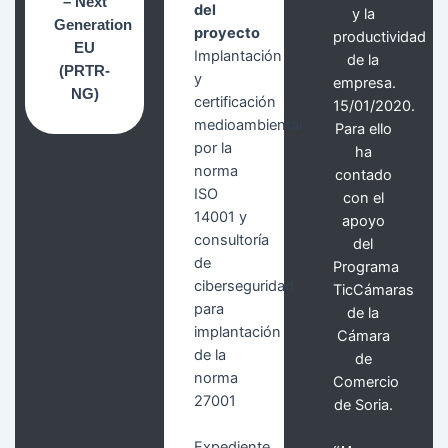
– Next
del
y la
Generation
proyecto
productividad
EU
Implantación
de la
(PRTR-
y
empresa.
NG)
certificación
15/01/2020.
medioambiental
Para ello
por la
ha
norma
contado
ISO
con el
14001 y
apoyo
consultoría
del
de
Programa
ciberseguridad
TicCámaras
para
de la
implantación
Cámara
de la
de
norma
Comercio
27001
de Soria.
Expediente