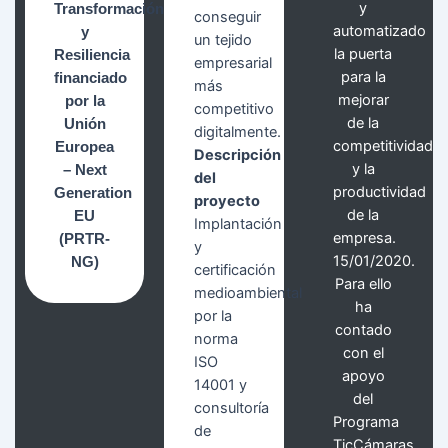
y
Transformación
conseguir
automatizado
y
un tejido
la puerta
Resiliencia
empresarial
para la
financiado
más
mejorar
por la
competitivo
de la
Unión
digitalmente.
competitividad
Europea
Descripción
y la
– Next
del
productividad
Generation
proyecto
de la
EU
Implantación
empresa.
(PRTR-
y
15/01/2020.
NG)
certificación
Para ello
medioambiental
ha
por la
contado
norma
con el
ISO
apoyo
14001 y
del
consultoría
Programa
de
TicCámaras