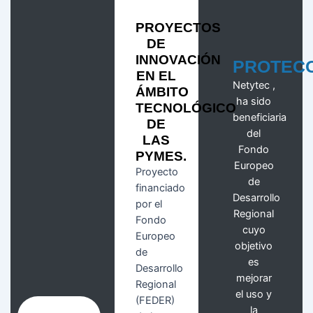
PROYECTOS
DE
INNOVACIÓN
PROTEC
EN EL
Netytec ,
ÁMBITO
ha sido
TECNOLÓGICO
beneficiaria
DE
del
LAS
Fondo
PYMES.
Europeo
Proyecto
de
financiado
Desarrollo
por el
Regional
Fondo
cuyo
Europeo
objetivo
de
es
Desarrollo
mejorar
Regional
el uso y
(FEDER)
la