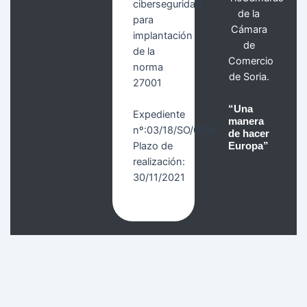
ciberseguridad
de la
para
Cámara
implantación
de
de la
Comercio
norma
de Soria.
27001
“Una
Expediente
manera
nº:03/18/SO/0014
de hacer
Plazo de
Europa”
realización:
30/11/2021