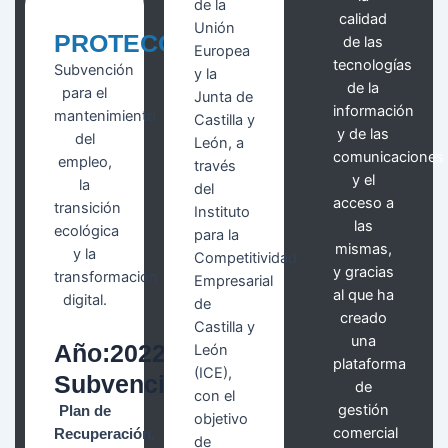
de la
calidad
Unión
PROTECOM
de las
Europea
tecnologías
Subvención
y la
de la
para el
Junta de
información
mantenimiento
Castilla y
y de las
del
León, a
comunicaciones
empleo,
través
y el
la
del
acceso a
transición
Instituto
las
ecológica
para la
mismas,
y la
Competitividad
y gracias
transformación
Empresarial
al que ha
digital.
de
creado
Castilla y
una
Año:2022
León
plataforma
(ICE),
Subvención:5.000€
de
con el
gestión
Plan de
objetivo
comercial
Recuperación,
de